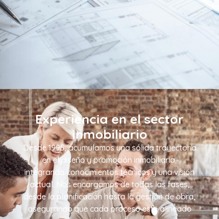
Experiencia en el sector
inmobiliario
Desde 1995, acumulamos una sólida trayectoria
en el diseño y promoción inmobiliaria,
integrando conocimientos técnicos y una visión
actual. Nos encargamos de todas las fases,
desde la planificación hasta la gestión de obra,
asegurando que cada proceso esté alineado