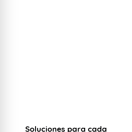
queremos acompañaros en cada etapa.
Apostamos por la sostenibilidad en el diseño, la
optimización en los procesos y la transparencia
en la comunicación. Este enfoque nos permite
construir relaciones sólidas y proyectos que
superan vuestras expectativas.
Soluciones para cada